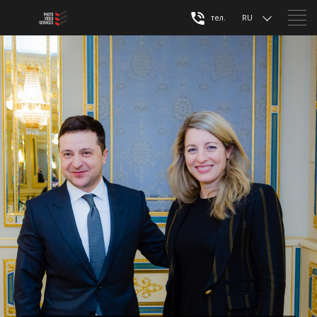
тел.
RU