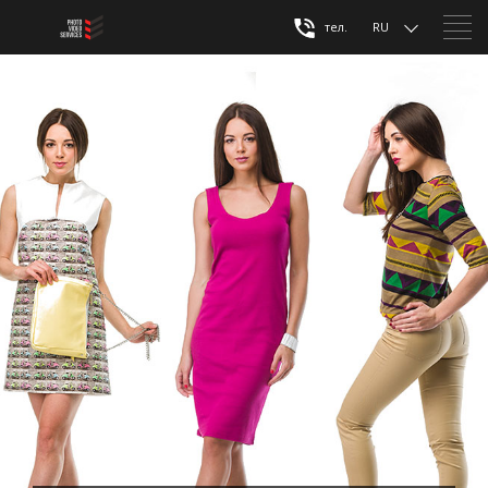
тел.
RU