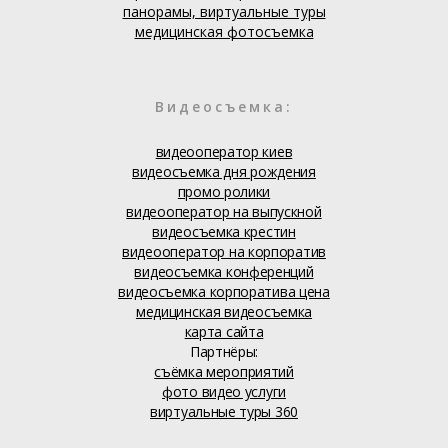
панорамы, виртуальные туры
медицинская фотосъемка
Видеосъемка:
видеооператор киев
видеосъемка дня рождения
промо ролики
видеооператор на выпускной
видеосъемка крестин
видеооператор на корпоратив
видеосъемка конференций
видеосъемка корпоратива цена
медицинская видеосъемка
карта сайта
Партнёры:
съёмка мероприятий
фото видео услуги
виртуальные туры 360