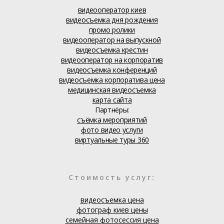
видеооператор киев
видеосъемка дня рождения
промо ролики
видеооператор на выпускной
видеосъемка крестин
видеооператор на корпоратив
видеосъемка конференций
видеосъемка корпоратива цена
медицинская видеосъемка
карта сайта
Партнёры:
съёмка мероприятий
фото видео услуги
виртуальные туры 360
Стоимость услуг:
видеосъемка цена
фотограф киев цены
семейная фотосессия цена