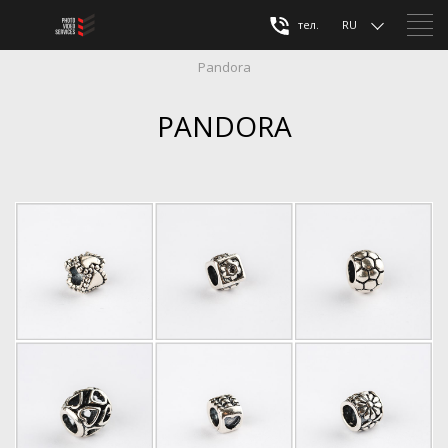
тел.
RU
Pandora
PANDORA