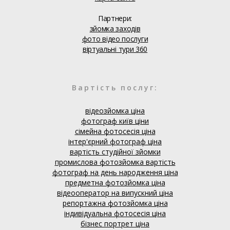
Партнери:
зйомка заходів
фото відео послуги
віртуальні тури 360
Вартість послуг:
відеозйомка ціна
фотограф київ ціни
сімейна фотосесія ціна
інтер'єрний фотограф ціна
вартість студійної зйомки
промислова фотозйомка вартість
фотограф на день народження ціна
предметна фотозйомка ціна
відеооператор на випускний ціна
репортажна фотозйомка ціна
індивідуальна фотосесія ціна
бізнес портрет ціна