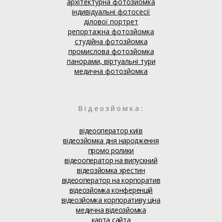
архітектурна фотозйомка
індивідуальні фотосесії
ділової портрет
репортажна фотозйомка
студійна фотозйомка
промислова фотозйомка
панорами, віртуальні тури
медична фотозйомка
Відеозйомка:
відеооператор київ
відеозйомка дня народження
промо ролики
відеооператор на випускний
відеозйомка хрестин
відеооператор на корпоратив
відеозйомка конференцій
відеозйомка корпоративу ціна
медична відеозйомка
карта сайта