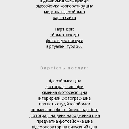
відеозйомка конференцій
відеозйомка корпоративу ціна
медична відеозйомка
карта сайта
Партнери:
зйомка заходів
фото відео послуги
віртуальні тури 360
Вартість послуг:
відеозйомка ціна
фотограф київ ціни
сімейна фотосесія ціна
інтер'єрний фотограф ціна
вартість студійної зйомки
промислова фотозйомка вартість
фотограф на день народження ціна
предметна фотозйомка ціна
відеооператор на випускний ціна