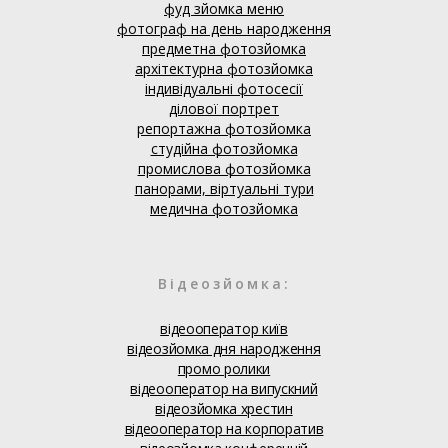
фуд зйомка меню
фотограф на день народження
предметна фотозйомка
архітектурна фотозйомка
індивідуальні фотосесії
ділової портрет
репортажна фотозйомка
студійна фотозйомка
промислова фотозйомка
панорами, віртуальні тури
медична фотозйомка
Відеозйомка:
відеооператор київ
відеозйомка дня народження
промо ролики
відеооператор на випускний
відеозйомка хрестин
відеооператор на корпоратив