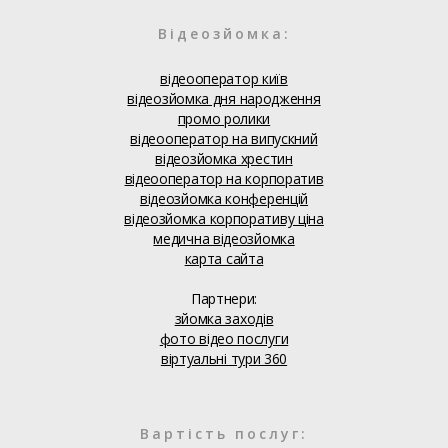
Відеозйомка:
відеооператор київ
відеозйомка дня народження
промо ролики
відеооператор на випускний
відеозйомка хрестин
відеооператор на корпоратив
відеозйомка конференцій
відеозйомка корпоративу ціна
медична відеозйомка
карта сайта
Партнери:
зйомка заходів
фото відео послуги
віртуальні тури 360
Вартість послуг: