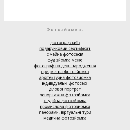
Фотозйомка:
фотограф київ
подарунковий сертифікат
сімейна фотосесія
фуд зйомка меню
фотограф на день народження
предметна фотозйомка
архітектурна фотозйомка
індивідуальні фотосесії
ділової портрет
репортажна фотозйомка
студійна фотозйомка
промислова фотозйомка
панорами, віртуальні тури
медична фотозйомка