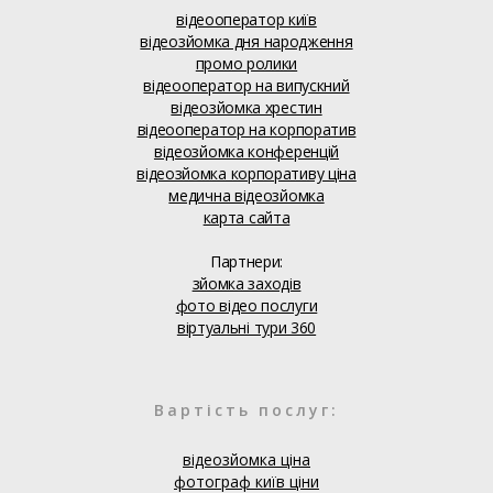
відеооператор київ
відеозйомка дня народження
промо ролики
відеооператор на випускний
відеозйомка хрестин
відеооператор на корпоратив
відеозйомка конференцій
відеозйомка корпоративу ціна
медична відеозйомка
карта сайта
Партнери:
зйомка заходів
фото відео послуги
віртуальні тури 360
Вартість послуг:
відеозйомка ціна
фотограф київ ціни