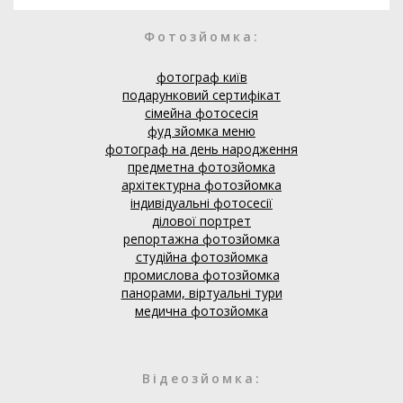
Фотозйомка:
фотограф київ
подарунковий сертифікат
сімейна фотосесія
фуд зйомка меню
фотограф на день народження
предметна фотозйомка
архітектурна фотозйомка
індивідуальні фотосесії
ділової портрет
репортажна фотозйомка
студійна фотозйомка
промислова фотозйомка
панорами, віртуальні тури
медична фотозйомка
Відеозйомка: